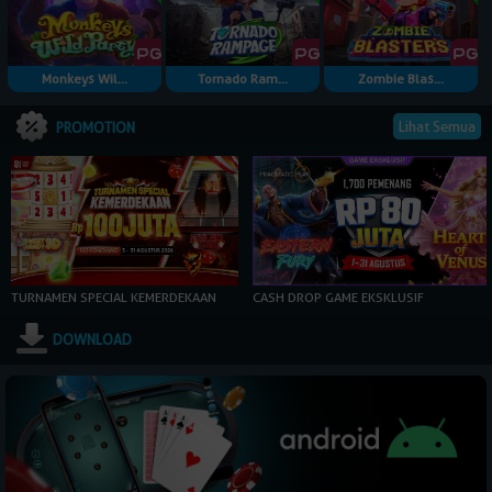
Monkeys Wil...
Tornado Ram...
Zombie Blas...
Lihat Semua
PROMOTION
TURNAMEN SPECIAL KEMERDEKAAN
CASH DROP GAME EKSKLUSIF
DOWNLOAD