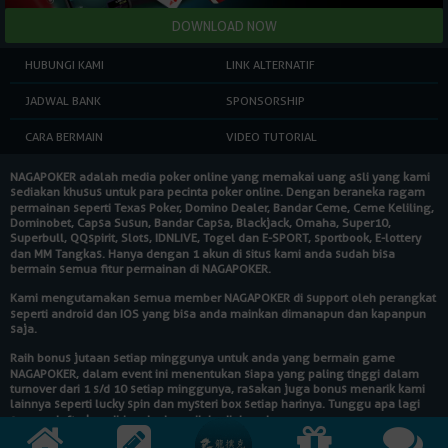
HUBUNGI KAMI
LINK ALTERNATIF
JADWAL BANK
SPONSORSHIP
CARA BERMAIN
VIDEO TUTORIAL
NAGAPOKER
adalah media poker online yang memakai uang asli yang kami
sediakan khusus untuk para pecinta poker online. Dengan beraneka ragam
permainan seperti Texas Poker, Domino Dealer, Bandar Ceme, Ceme Keliling,
Dominobet, Capsa Susun, Bandar Capsa, Blackjack, Omaha, Super10,
Superbull, QQspirit, Slots, IDNLIVE, Togel dan E-SPORT, sportbook, E-lottery
dan MM Tangkas. Hanya dengan 1 akun di situs kami anda sudah bisa
bermain semua fitur permainan di
NAGAPOKER
.
Kami mengutamakan semua member
NAGAPOKER
di support oleh perangkat
seperti android dan IOS yang bisa anda mainkan dimanapun dan kapanpun
saja.
Raih bonus jutaan setiap minggunya untuk anda yang bermain game
NAGAPOKER
, dalam event ini menentukan siapa yang paling tinggi dalam
turnover dari 1 s/d 10 setiap minggunya, rasakan juga bonus menarik kami
lainnya seperti lucky spin dan mysteri box setiap harinya. Tunggu apa lagi
segera daftarkan diri anda dan raih hadiahnya!