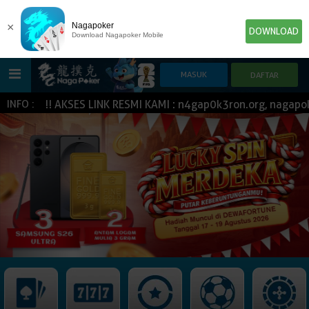
×
Nagapoker
DOWNLOAD
Download Nagapoker Mobile
H !!! AKSES LINK RESMI KAMI : n4gap0k3ron.org, nagapokwa
INFO :
HOME
POKER
SLOT GAME
IDN E-LOTTERY
NEW
NEW
SPORTBOOK
LIVE CASINO
IDNLIVE
NEW
TOGEL
ESPORTS
ARCADE
NEW
NEW
NEW
IDNTRADE
TEMBAK IKAN
IDNRAFFLE