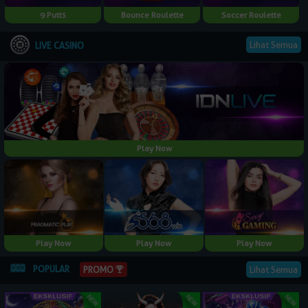
9 Putts
Bounce Roulette
Soccer Roulette
Lihat Semua
LIVE CASINO
Play Now
Play Now
Play Now
Play Now
POPULAR
Lihat Semua
PROMO