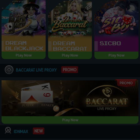
Play Now
Play Now
Play Now
PROMO
BACCARAT LIVE PROXY
Play Now
NEW
IDNMAX