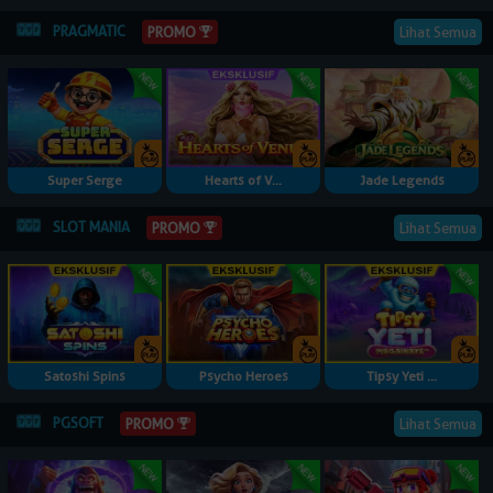
PRAGMATIC
Lihat Semua
PROMO
Super Serge
Hearts of V...
Jade Legends
SLOT MANIA
Lihat Semua
PROMO
Satoshi Spins
Psycho Heroes
Tipsy Yeti ...
PGSOFT
Lihat Semua
PROMO