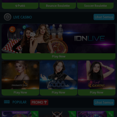
9 Putts
Bounce Roulette
Soccer Roulette
Lihat Semua
LIVE CASINO
Play Now
Play Now
Play Now
Play Now
POPULAR
Lihat Semua
PROMO