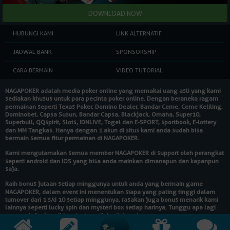
HUBUNGI KAMI
LINK ALTERNATIF
JADWAL BANK
SPONSORSHIP
CARA BERMAIN
VIDEO TUTORIAL
NAGAPOKER
adalah media poker online yang memakai uang asli yang kami
sediakan khusus untuk para pecinta poker online. Dengan beraneka ragam
permainan seperti Texas Poker, Domino Dealer, Bandar Ceme, Ceme Keliling,
Dominobet, Capsa Susun, Bandar Capsa, Blackjack, Omaha, Super10,
Superbull, QQspirit, Slots, IDNLIVE, Togel dan E-SPORT, sportbook, E-lottery
dan MM Tangkas. Hanya dengan 1 akun di situs kami anda sudah bisa
bermain semua fitur permainan di
NAGAPOKER
.
Kami mengutamakan semua member
NAGAPOKER
di support oleh perangkat
seperti android dan IOS yang bisa anda mainkan dimanapun dan kapanpun
saja.
Raih bonus jutaan setiap minggunya untuk anda yang bermain game
NAGAPOKER
, dalam event ini menentukan siapa yang paling tinggi dalam
turnover dari 1 s/d 10 setiap minggunya, rasakan juga bonus menarik kami
lainnya seperti lucky spin dan mysteri box setiap harinya. Tunggu apa lagi
segera daftarkan diri anda dan raih hadiahnya!