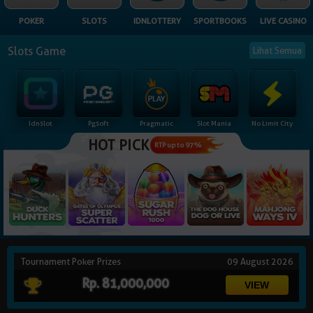
NEW
POKER
SLOTS
IDNLOTTERY
SPORTBOOKS
LIVE CASINO
TANGKAS
RTP
Slots Game
Lihat Semua
DEPOSIT
WITHDRAW
Idnslot
Pgsoft
Pragmatic
Slot Mania
No Limit City
PROMOSI
HOT PICK
RTP up to 97%
DOWNLOAD
REFERRAL
JACKPOT
Tournament Poker Prizes
09 August 2026
VIP MEMBER
Rp. 81,000,000
HUBUNGI KAMI