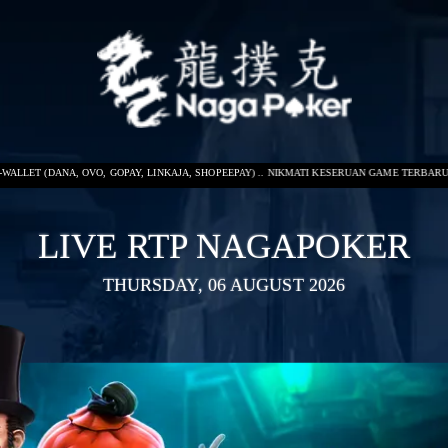
 (DANA, OVO, GOPAY, LINKAJA, SHOPEEPAY) .. NIKMATI KESERUAN GAME TERBARU TOTO
LIVE RTP NAGAPOKER
THURSDAY, 06 AUGUST 2026