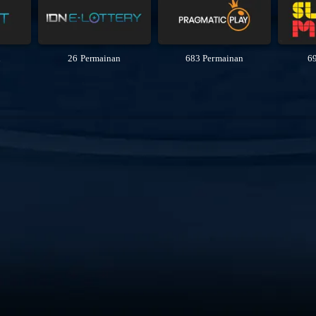
n
26 Permainan
683 Permainan
6