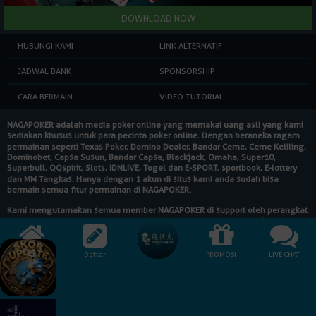
HUBUNGI KAMI
LINK ALTERNATIF
JADWAL BANK
SPONSORSHIP
CARA BERMAIN
VIDEO TUTORIAL
NAGAPOKER
adalah media poker online yang memakai uang asli yang kami
sediakan khusus untuk para pecinta poker online. Dengan beraneka ragam
permainan seperti Texas Poker, Domino Dealer, Bandar Ceme, Ceme Keliling,
Dominobet, Capsa Susun, Bandar Capsa, Blackjack, Omaha, Super10,
Superbull, QQspirit, Slots, IDNLIVE, Togel dan E-SPORT, sportbook, E-lottery
dan MM Tangkas. Hanya dengan 1 akun di situs kami anda sudah bisa
bermain semua fitur permainan di
NAGAPOKER
.
Kami mengutamakan semua member
NAGAPOKER
di support oleh perangkat
seperti android dan IOS yang bisa anda mainkan dimanapun dan kapanpun
saja.
Raih bonus jutaan setiap minggunya untuk anda yang bermain game
HOME
Daftar
PROMOSI
LIVE CHAT
NAGAPOKER
, dalam event ini menentukan siapa yang paling tinggi dalam
turnover dari 1 s/d 10 setiap minggunya, rasakan juga bonus menarik kami
lainnya seperti lucky spin dan mysteri box setiap harinya. Tunggu apa lagi
segera daftarkan diri anda dan raih hadiahnya!