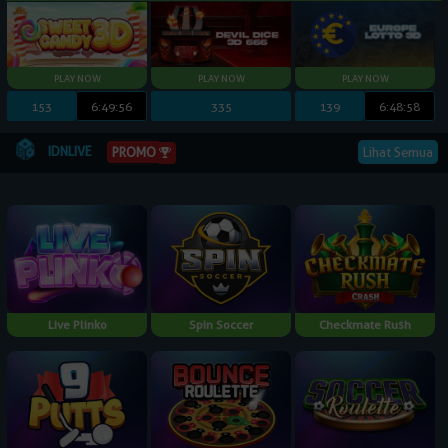
153
6:49:55
335
139
6:48:57
IDNLIVE
PROMO
Lihat Semua
Live Plinko
Spin Soccer
Checkmate Rush