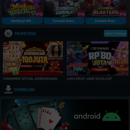
Monkeys Wil...
Tornado Ram...
Zombie Blas...
Lihat Semua
PROMOTION
TURNAMEN SPECIAL KEMERDEKAAN
CASH DROP GAME EKSKLUSIF
DOWNLOAD