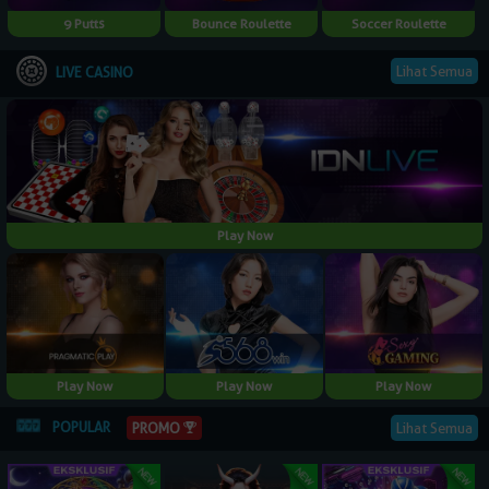
9 Putts
Bounce Roulette
Soccer Roulette
Lihat Semua
LIVE CASINO
Play Now
Play Now
Play Now
Play Now
POPULAR
PROMO
Lihat Semua